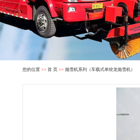
您的位置
>>
首 页
>>
抛雪机系列（车载式单绞龙抛雪机）