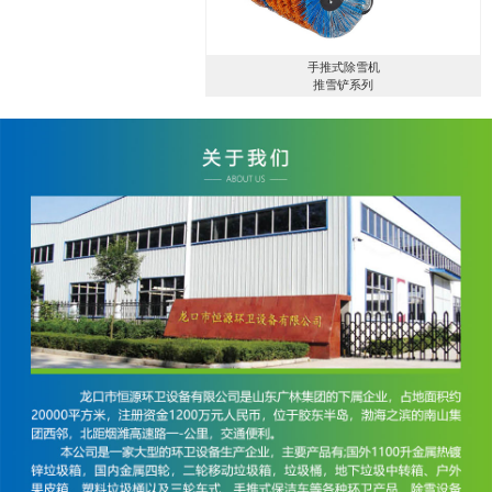
手推式除雪机
推雪铲系列