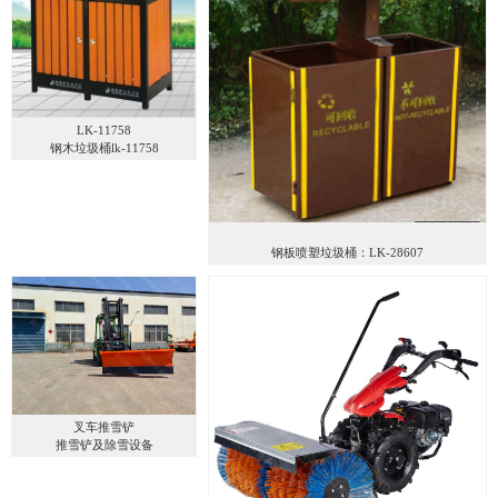
LK-11758
钢木垃圾桶lk-11758
钢板喷塑垃圾桶：LK-28607
叉车推雪铲
推雪铲及除雪设备