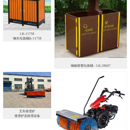
LK-11758
钢木垃圾桶lk-11758
钢板喷塑垃圾桶：LK-28607
叉车推雪铲
推雪铲及除雪设备