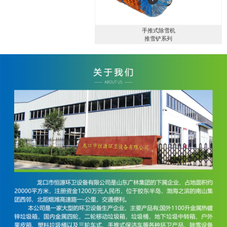
手推式除雪机
推雪铲系列