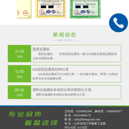
悬臂起重机
11-05
悬臂起重机 悍肯悬臂起重机一般分为墙面式悬臂起重机和
2020
立柱式悬臂起重...
kbk轻型起重机结构分类
11-05
kbk轻型起重机可分为两大类：一类为集中驱动，即用一台电动
2020
机带动长传动轴驱动两...
09-26
塑料垃圾桶的本体部分和内胆部分介绍
塑料垃圾桶的本体部分和内胆部分介绍 ...
2020
王经理：15166895366，麻经理：13806456977
座 机：0535-8646170
邮 箱：info@lkhengyuan.com
地 址：山东省龙口市麻家工业园
网站地图
xml地图