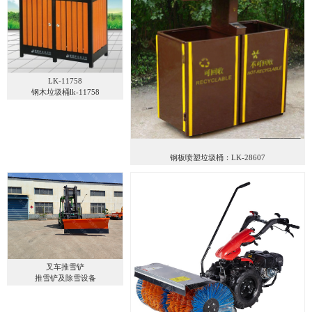
LK-11758
钢木垃圾桶lk-11758
钢板喷塑垃圾桶：LK-28607
叉车推雪铲
推雪铲及除雪设备