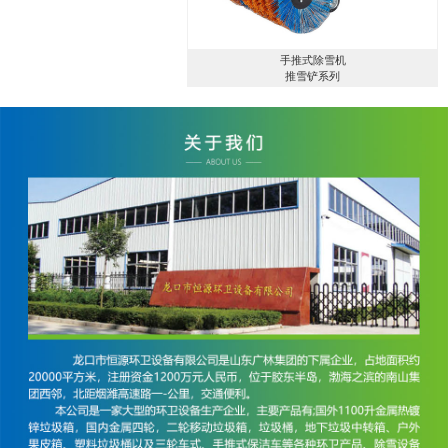
手推式除雪机
推雪铲系列