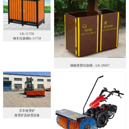
LK-11758
钢木垃圾桶lk-11758
钢板喷塑垃圾桶：LK-28607
叉车推雪铲
推雪铲及除雪设备