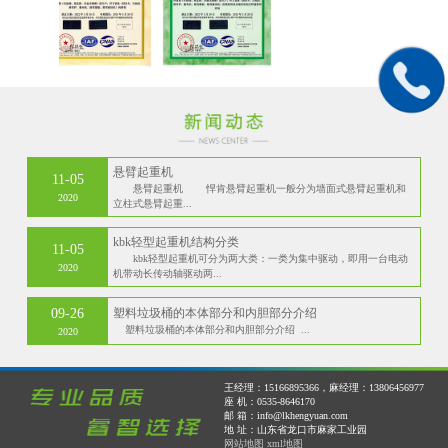
悬臂起重机
11-05
悬臂起重机 悍肯悬臂起重机一般分为墙面式悬臂起重机和
2020
立柱式悬臂起重...
kbk轻型起重机结构分类
11-05
kbk轻型起重机可分为两大类：一类为集中驱动，即用一台电动
2020
机带动长传动轴驱动两...
09-26
塑料垃圾桶的本体部分和内胆部分介绍
塑料垃圾桶的本体部分和内胆部分介绍 ...
2020
王经理：15166895366，麻经理：13806456977
座 机：0535-8646170
邮 箱：info@lkhengyuan.com
地 址：山东省龙口市麻家工业园
网站地图
xml地图