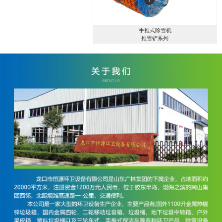
手推式除雪机
推雪铲系列