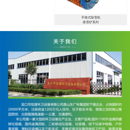
手推式除雪机
推雪铲系列