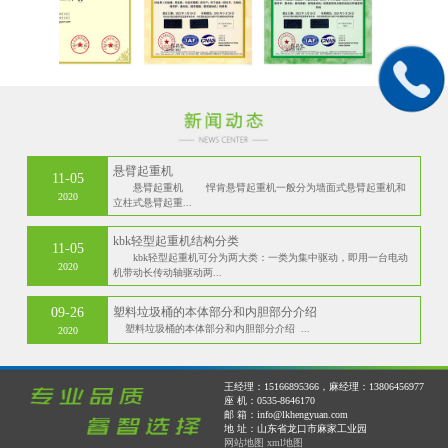
悬臂起重机
11-05
悬臂起重机 悍肯悬臂起重机一般分为墙面式悬臂起重机和
2020
立柱式悬臂起重...
kbk轻型起重机结构分类
11-05
kbk轻型起重机可分为两大类：一类为集中驱动，即用一台电动
2020
机带动长传动轴驱动两...
09-26
塑料垃圾桶的本体部分和内胆部分介绍
塑料垃圾桶的本体部分和内胆部分介绍 ...
2020
王经理：15166895366，麻经理：13806456977
座 机：0535-8646170
邮 箱：info@lkhengyuan.com
地 址：山东省龙口市麻家工业园
网站地图
xml地图