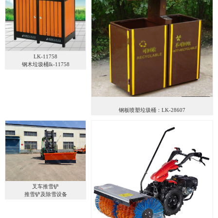
LK-11758
钢木垃圾桶lk-11758
钢板喷塑垃圾桶：LK-28607
叉车推雪铲
推雪铲及除雪设备