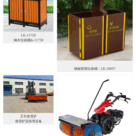
LK-11758
钢木垃圾桶lk-11758
钢板喷塑垃圾桶：LK-28607
叉车推雪铲
推雪铲及除雪设备