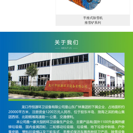
手推式除雪机
推雪铲系列