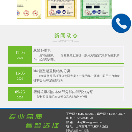
悬臂起重机
11-05
悬臂起重机 悍肯悬臂起重机一般分为墙面式悬臂起重机和
2020
立柱式悬臂起重...
kbk轻型起重机结构分类
11-05
kbk轻型起重机可分为两大类：一类为集中驱动，即用一台电动
2020
机带动长传动轴驱动两...
09-26
塑料垃圾桶的本体部分和内胆部分介绍
塑料垃圾桶的本体部分和内胆部分介绍 ...
2020
王经理：15166895366，麻经理：13806456977
座 机：0535-8646170
邮 箱：info@lkhengyuan.com
地 址：山东省龙口市麻家工业园
网站地图
xml地图