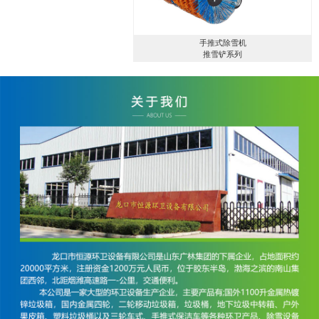
手推式除雪机
推雪铲系列