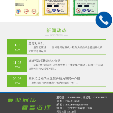
悬臂起重机
11-05
悬臂起重机 悍肯悬臂起重机一般分为墙面式悬臂起重机和
2020
立柱式悬臂起重...
kbk轻型起重机结构分类
11-05
kbk轻型起重机可分为两大类：一类为集中驱动，即用一台电动
2020
机带动长传动轴驱动两...
09-26
塑料垃圾桶的本体部分和内胆部分介绍
塑料垃圾桶的本体部分和内胆部分介绍 ...
2020
王经理：15166895366，麻经理：13806456977
座 机：0535-8646170
邮 箱：info@lkhengyuan.com
地 址：山东省龙口市麻家工业园
网站地图
xml地图