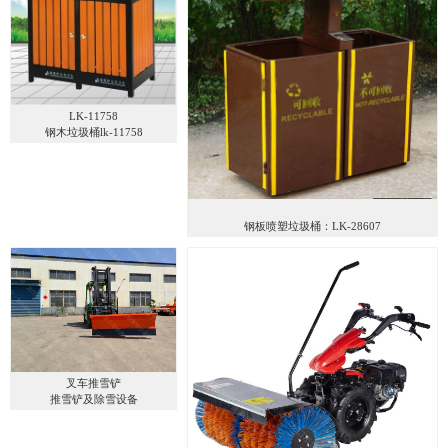
LK-11758
钢木垃圾桶lk-11758
钢板喷塑垃圾桶：LK-28607
叉车推雪铲
推雪铲及除雪设备