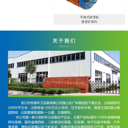
手推式除雪机
推雪铲系列