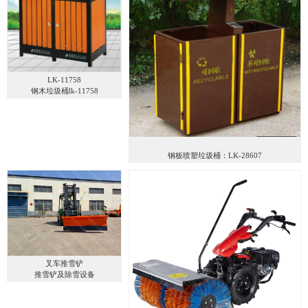
LK-11758
钢木垃圾桶lk-11758
钢板喷塑垃圾桶：LK-28607
叉车推雪铲
推雪铲及除雪设备