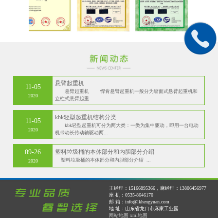
悬臂起重机
11-05
悬臂起重机 悍肯悬臂起重机一般分为墙面式悬臂起重机和
2020
立柱式悬臂起重...
kbk轻型起重机结构分类
11-05
kbk轻型起重机可分为两大类：一类为集中驱动，即用一台电动
2020
机带动长传动轴驱动两...
09-26
塑料垃圾桶的本体部分和内胆部分介绍
塑料垃圾桶的本体部分和内胆部分介绍 ...
2020
王经理：15166895366，麻经理：13806456977
座 机：0535-8646170
邮 箱：info@lkhengyuan.com
地 址：山东省龙口市麻家工业园
网站地图
xml地图