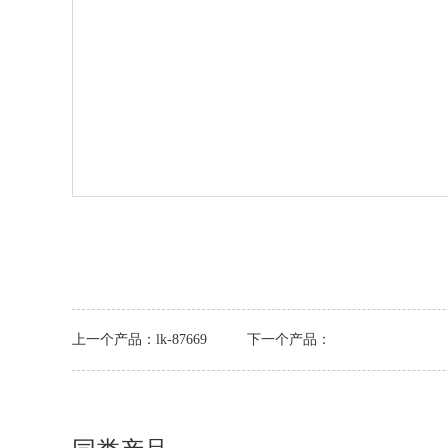
上一个产品：
lk-87669
下一个产品：