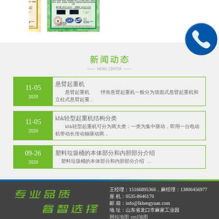
悬臂起重机
11-05
悬臂起重机 悍肯悬臂起重机一般分为墙面式悬臂起重机和
2020
立柱式悬臂起重...
kbk轻型起重机结构分类
11-05
kbk轻型起重机可分为两大类：一类为集中驱动，即用一台电动
2020
机带动长传动轴驱动两...
09-26
塑料垃圾桶的本体部分和内胆部分介绍
塑料垃圾桶的本体部分和内胆部分介绍 ...
2020
王经理：15166895366，麻经理：13806456977
座 机：0535-8646170
邮 箱：info@lkhengyuan.com
地 址：山东省龙口市麻家工业园
网站地图
xml地图