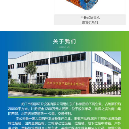
手推式除雪机
推雪铲系列