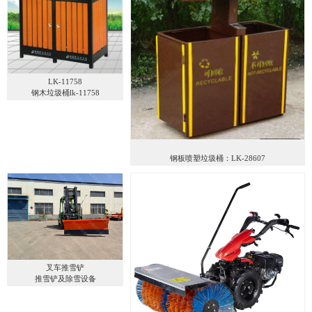
LK-11758
钢木垃圾桶lk-11758
钢板喷塑垃圾桶：LK-28607
叉车推雪铲
推雪铲及除雪设备