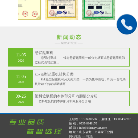
悬臂起重机
11-05
悬臂起重机 悍肯悬臂起重机一般分为墙面式悬臂起重机和
2020
立柱式悬臂起重...
kbk轻型起重机结构分类
11-05
kbk轻型起重机可分为两大类：一类为集中驱动，即用一台电动
2020
机带动长传动轴驱动两...
09-26
塑料垃圾桶的本体部分和内胆部分介绍
塑料垃圾桶的本体部分和内胆部分介绍 ...
2020
王经理：15166895366，麻经理：13806456977
座 机：0535-8646170
邮 箱：info@lkhengyuan.com
地 址：山东省龙口市麻家工业园
网站地图
xml地图