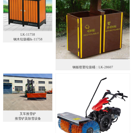
LK-11758
钢木垃圾桶lk-11758
钢板喷塑垃圾桶：LK-28607
叉车推雪铲
推雪铲及除雪设备