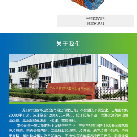
手推式除雪机
推雪铲系列